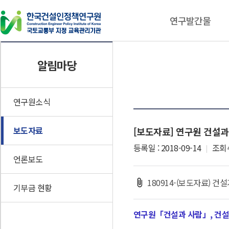
연구발간물
연구발간물
동향자료
알림마당
연구보고서
건설기술인 동향브리핑
CEPIK Insight
인포그래픽스
연구원소식
이슈체크
보도자료
[보도자료] 연구원 건설과
기타자료
등록일 : 2018-09-14
조회수
언론보도
180914-(보도자료) 건
기부금 현황
연구원「건설과 사람」, 건설