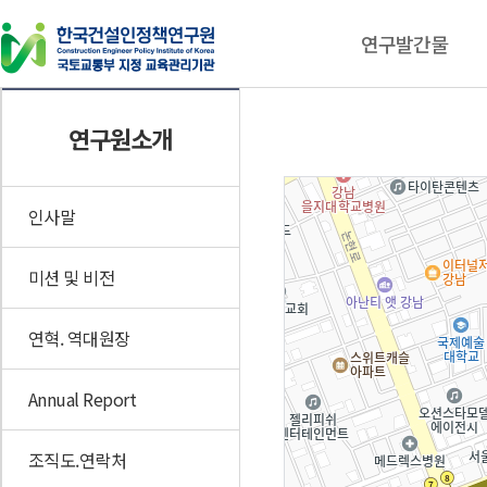
연구발간물
연구발간물
동향자료
연구원소개
연구보고서
건설기술인 동향브리핑
CEPIK Insight
인포그래픽스
인사말
이슈체크
미션 및 비전
기타자료
연혁. 역대원장
Annual Report
조직도.연락처