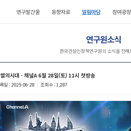
반복내용 건너뛰기
연구발간물
동향자료
알림마당
참여광장
동향자료
알림마당
참여광장
연구원소식
건설기술인 동향브리핑
연구원소식
연구과제 제
보도자료
구독신청
한국건설인정책연구원의 소식을 전해
언론보도
기부금 현황
썰의시대 - 채널A 6월 28일(토) 11시 첫방송
록일 : 2025-06-28
조회수 : 1,287