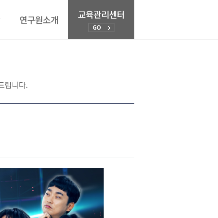
교육관리센터
연구원소개
GO
연구원소개
안
인사말
미션 및 비전
드립니다.
연혁.역대원장
Annual Report
조직도.연락처
오시는 길