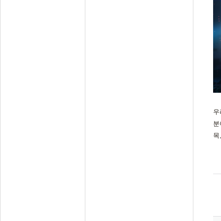
우
분
목