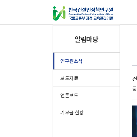
연구발간물
알림마당
연구보고서
CEPIK Insight
인포그래픽스
연구원소식
이슈체크
보도자료
건
기타자료
등
언론보도
기부금 현황