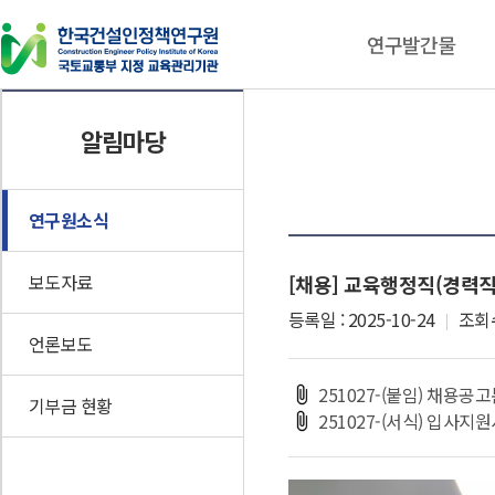
연구발간물
연구발간물
동향자료
알림마당
연구보고서
건설기술인 동향브리핑
CEPIK Insight
인포그래픽스
연구원소식
이슈체크
보도자료
[채용] 교육행정직(경력직
기타자료
등록일 : 2025-10-24
조회수
언론보도
251027-(붙임) 채용공고
기부금 현황
251027-(서식) 입사지원